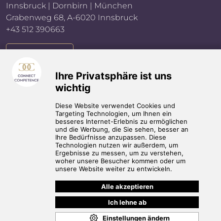
Innsbruck | Dornbirn | München
Grabenweg 68, A-6020 Innsbruck
+43 512 390663
E-MAIL
Impressum
Kontakt
AGB
Datenschutz