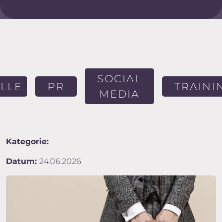
SOCIAL
LLE
PR
TRAINI
MEDIA
Kategorie:
Datum:
24.06.2026