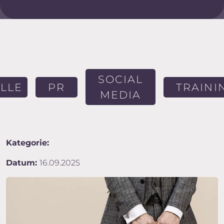
SOCIAL
LLE
PR
TRAINI
MEDIA
Kategorie:
Datum:
16.09.2025